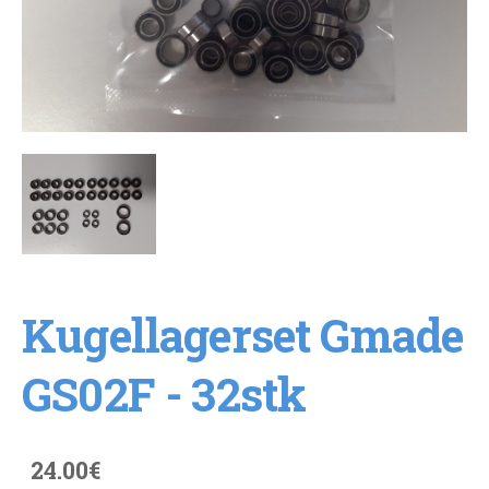
Kugellagerset Gmade
GS02F - 32stk
24.00€