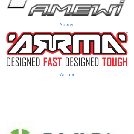
Amewi
Arrma