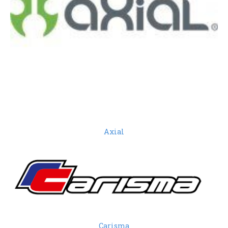
Axial
Carisma