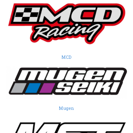
MCD
Mugen