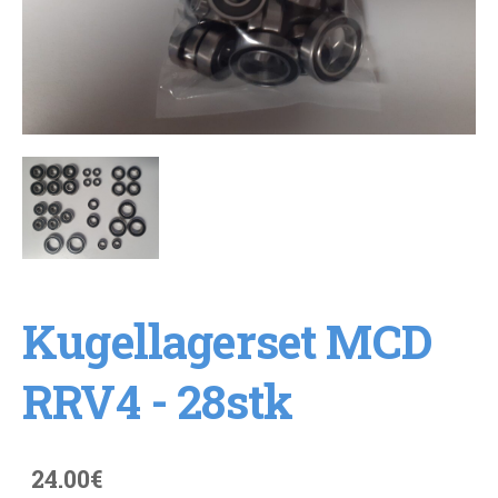
Kugellagerset MCD
RRV4 - 28stk
24.00€