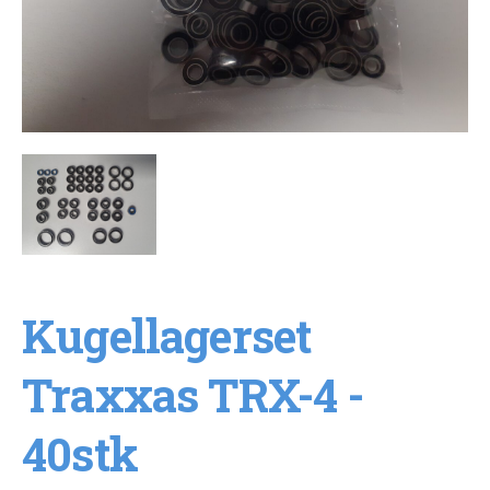
Kugellagerset
Traxxas TRX-4 -
40stk