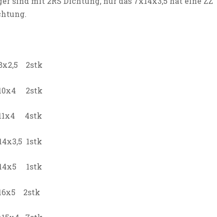
ger sind mit 2RS Dichtung, nur das 7x14x3,5 hat eine ZZ
chtung.
8x2,5 2stk
10x4 2stk
11x4 4stk
14x3,5 1stk
14x5 1stk
16x5 2stk