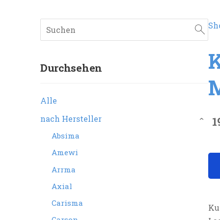
Sh
K
Durchsehen
M
Alle
nach Hersteller
1
›
Absima
Amewi
Arrma
Axial
Carisma
Ku
Carson