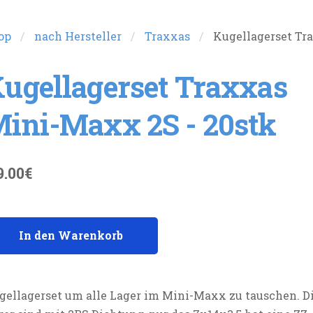
op
nach Hersteller
Traxxas
Kugellagerset Tr
ugellagerset Traxxas
ini-Maxx 2S - 20stk
9.00€
In den Warenkorb
gellagerset um alle Lager im Mini-Maxx zu tauschen. D