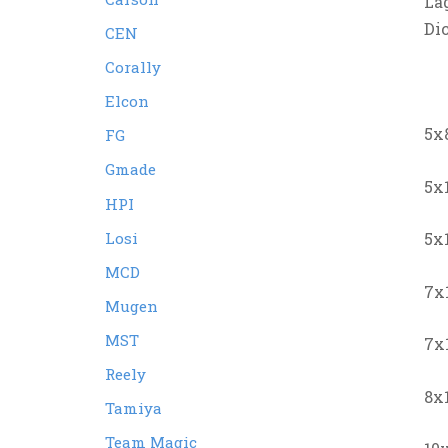
La
Di
CEN
Corally
Elcon
5x
FG
Gmade
5x
HPI
Losi
5x
MCD
7x
Mugen
MST
7x
Reely
8x
Tamiya
Team Magic